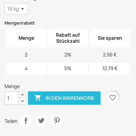
Mengenrabatt
Rabatt auf
Menge
Sie sparen
Stückzahl
2
2%
2,56 €
4
5%
12,79 €
Menge

favorite_border
IN DEN WARENKORB
Teilen