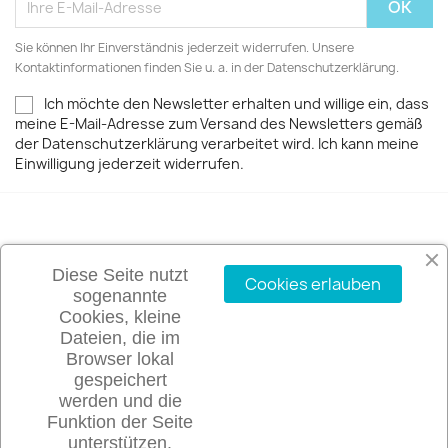
Sie können Ihr Einverständnis jederzeit widerrufen. Unsere
Kontaktinformationen finden Sie u. a. in der Datenschutzerklärung.
Ich möchte den Newsletter erhalten und willige ein, dass
meine E-Mail-Adresse zum Versand des Newsletters gemäß
der Datenschutzerklärung verarbeitet wird. Ich kann meine
Einwilligung jederzeit widerrufen.
ARTIKEL

Diese Seite nutzt
Cookies erlauben
sogenannte
UNTERNEHMEN

Cookies, kleine
Dateien, die im
Browser lokal
IHR KONTO

gespeichert
werden und die
SHOP-EINSTELLUNGEN
keyboard_arrow_down
Funktion der Seite
unterstützen.