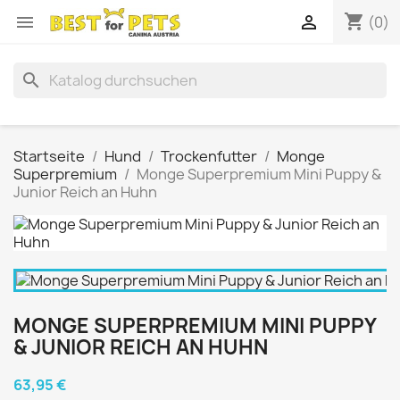
shopping_cart


(0)
search
Startseite
Hund
Trockenfutter
Monge
Superpremium
Monge Superpremium Mini Puppy &
Junior Reich an Huhn
MONGE SUPERPREMIUM MINI PUPPY
& JUNIOR REICH AN HUHN
63,95 €