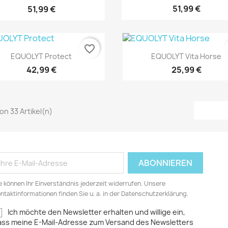
51,99 €
51,99 €
favorite_border
Vorschau
Vorschau


EQUOLYT Protect
EQUOLYT Vita Horse
42,99 €
25,99 €
von 33 Artikel(n)
e können Ihr Einverständnis jederzeit widerrufen. Unsere
ntaktinformationen finden Sie u. a. in der Datenschutzerklärung.
Ich möchte den Newsletter erhalten und willige ein,
ass meine E-Mail-Adresse zum Versand des Newsletters