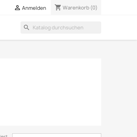
shopping_cart

Warenkorb
(0)
Anmelden
search
iert