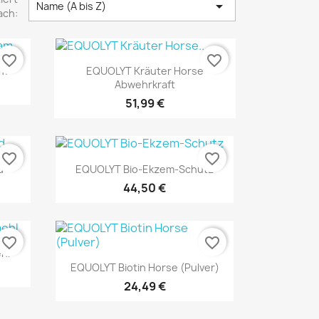

Name (A bis Z)
ach:
favorite_border
favorite_border
Vorschau

am
EQUOLYT Kräuter Horse
Abwehrkraft
51,99 €
favorite_border
favorite_border
Vorschau

d
EQUOLYT Bio-Ekzem-Schutz
44,50 €
favorite_border
favorite_border
hl
Vorschau

EQUOLYT Biotin Horse (Pulver)
24,49 €