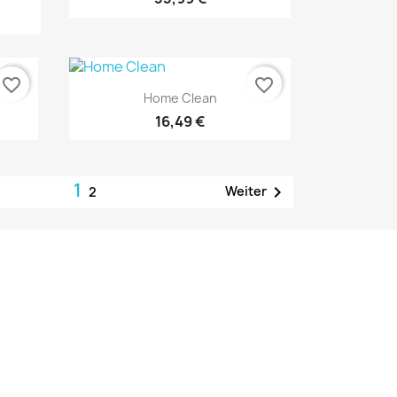
favorite_border
favorite_border
Vorschau

Home Clean
16,49 €
1

Weiter
2