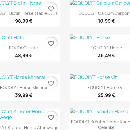
favorite_border
Vorschau
Vorschau


LYT Biotin Horse (Tabletten)
EQUOLYT Calcium Carbon
98,99 €
10,99 €
favorite_border
Vorschau
Vorschau


EQUOLYT Hefe
EQUOLYT Horse
48,99 €
36,49 €
favorite_border
Vorschau
Vorschau


EQUOLYT Horse Mineral
EQUOLYT Horse Vit
39,99 €
25,99 €
favorite_border
Vorschau

EQUOLYT Kräuter Horse Kno
Vorschau

Gelenke
LYT Kräuter Horse Atemwege