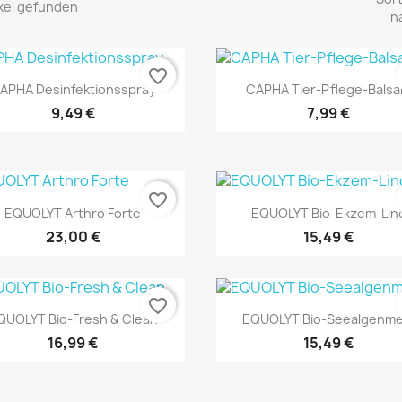
ikel gefunden
n
favorite_border
Vorschau
Vorschau


APHA Desinfektionsspray
CAPHA Tier-Pflege-Bals
9,49 €
7,99 €
favorite_border
Vorschau
Vorschau


EQUOLYT Arthro Forte
EQUOLYT Bio-Ekzem-Lin
23,00 €
15,49 €
favorite_border
Vorschau
Vorschau


QUOLYT Bio-Fresh & Clean
EQUOLYT Bio-Seealgenme
16,99 €
15,49 €