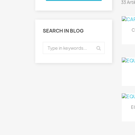
33 Art
C
SEARCH IN BLOG
E