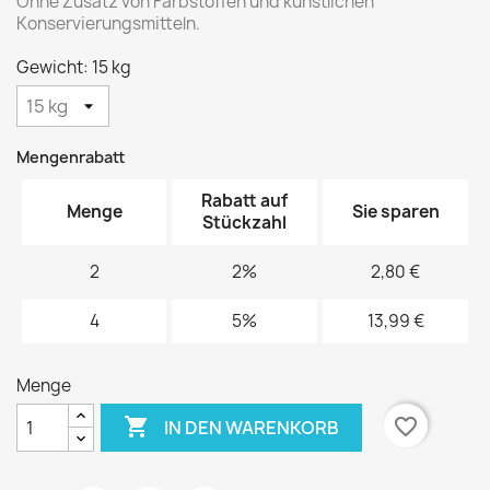
Ohne Zusatz von Farbstoffen und künstlichen
Konservierungsmitteln.
Gewicht: 15 kg
Mengenrabatt
Rabatt auf
Menge
Sie sparen
Stückzahl
2
2%
2,80 €
4
5%
13,99 €
Menge

favorite_border
IN DEN WARENKORB