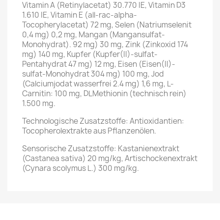
Vitamin A (Retinylacetat) 30.770 IE, Vitamin D3
1.610 IE, Vitamin E (all-rac-alpha-
Tocopherylacetat) 72 mg, Selen (Natriumselenit
0,4 mg) 0,2 mg, Mangan (Mangansulfat-
Monohydrat). 92 mg) 30 mg, Zink (Zinkoxid 174
mg) 140 mg, Kupfer (Kupfer(II)-sulfat-
Pentahydrat 47 mg) 12 mg, Eisen (Eisen(II)-
sulfat-Monohydrat 304 mg) 100 mg, Jod
(Calciumjodat wasserfrei 2.4 mg) 1,6 mg, L-
Carnitin: 100 mg, DLMethionin (technisch rein)
1.500 mg.
Technologische Zusatzstoffe: Antioxidantien:
Tocopherolextrakte aus Pflanzenölen.
Sensorische Zusatzstoffe: Kastanienextrakt
(Castanea sativa) 20 mg/kg, Artischockenextrakt
(Cynara scolymus L.) 300 mg/kg.