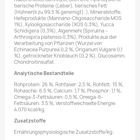
tierische Proteine ​​(Leber), tierisches Fett
(Hühneröl zu 99,5 % gereinigt). ), Mineralstoffe,
Hefeprodukte (Mannano-Oligosaccharide MOS
1%), Xylooligosaccharide (XOS 0,3%), Yucca
Schidigera (0,3%), Algenmehl (Spirulina –
Arthrospira platensis 0,3%), Produkte aus der
Verarbeitung von Pflanzen (Wurzel von
Echinacea Purpurea 0,2 %, Origanum Vulgare 0,1
%), getrockneter Knoblauch (0,2 %), Glucosamin,
Chondroitinsulfat.
Analytische
Bestandteile
Rohprotein: 26 %, Rohfaser: 2,5 %, Rohfett: 15 %,
Rohasche: 6,5 %, Calcium: 1,7 %, Phosphor: 1,1 %,
Omega-3-Fettsäuren: 0,5 %, Omega-6-
Fettsäuren: 3,5 %, Verstoffwechselte Energie:
4.070 kcal/kg.
Zusatzstoffe
Ernährungsphysiologische Zusatzstoffe/kg: