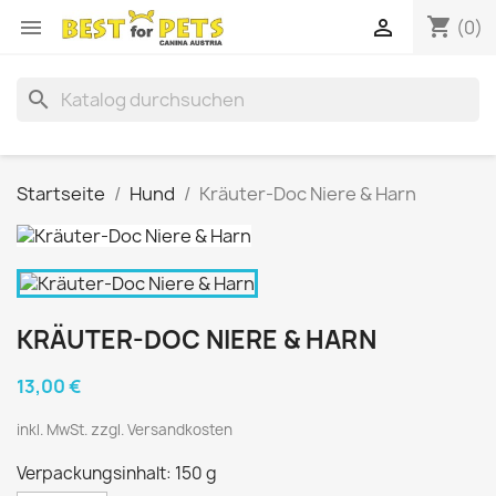
shopping_cart


(0)
search
Startseite
Hund
Kräuter-Doc Niere & Harn
KRÄUTER-DOC NIERE & HARN
13,00 €
inkl. MwSt. zzgl. Versandkosten
Verpackungsinhalt: 150 g